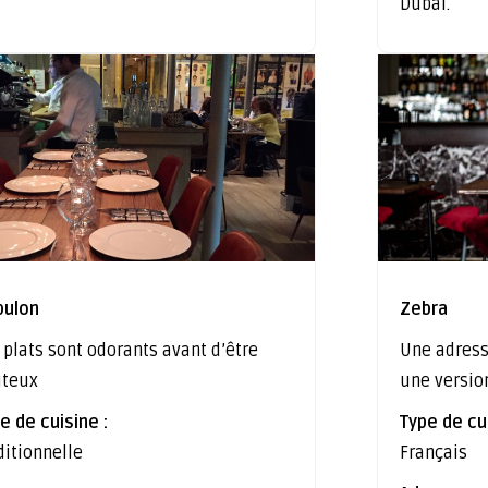
Dubai.
bulon
Zebra
 plats sont odorants avant d’être
Une adress
ûteux
une versio
e de cuisine :
Type de cui
ditionnelle
Français