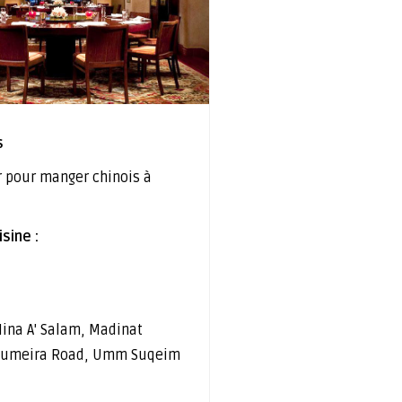
s
r pour manger chinois à
sine :
ina A' Salam, Madinat
 Jumeira Road, Umm Suqeim