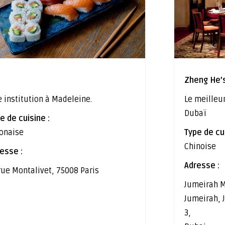
Zheng He’
 institution à Madeleine.
Le meilleu
Dubaï
e de cuisine :
onaise
Type de cui
Chinoise
esse :
Adresse :
rue Montalivet, 75008 Paris
Jumeirah M
Jumeirah,
3,