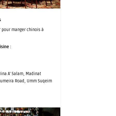
s
r pour manger chinois à
sine :
ina A' Salam, Madinat
 Jumeira Road, Umm Suqeim