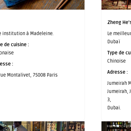
Zheng He’
 institution à Madeleine.
Le meilleu
Dubaï
e de cuisine :
onaise
Type de cui
Chinoise
esse :
Adresse :
rue Montalivet, 75008 Paris
Jumeirah M
Jumeirah,
3,
Dubai.