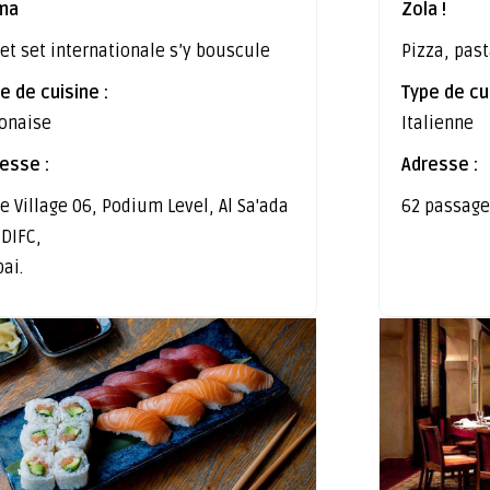
ma
Zola !
jet set internationale s’y bouscule
Pizza, past
e de cuisine :
Type de cui
onaise
Italienne
esse :
Adresse :
e Village 06, Podium Level, Al Sa'ada
62 passage
، DIFC,
ai.