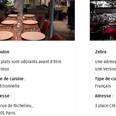
bulon
Zebra
 plats sont odorants avant d’être
Une adress
ûteux
une versio
e de cuisine :
Type de cui
ditionnelle
Français
esse :
Adresse :
 rue de Richelieu,
3 place Cl
01 Paris.