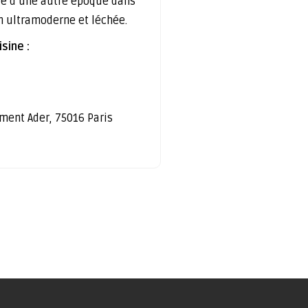
e d’une autre époque dans
n ultramoderne et léchée.
sine :
ément Ader, 75016 Paris