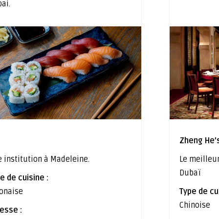
ai.
Zheng He’
 institution à Madeleine.
Le meilleu
Dubaï
e de cuisine :
onaise
Type de cui
Chinoise
esse :