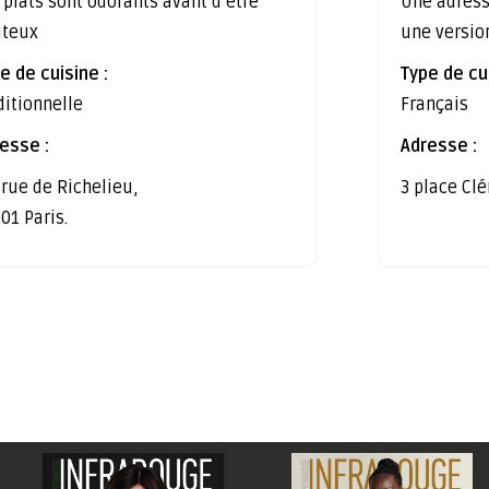
 plats sont odorants avant d’être
Une adress
ûteux
une versio
e de cuisine :
Type de cui
ditionnelle
Français
esse :
Adresse :
 rue de Richelieu,
3 place Cl
01 Paris.