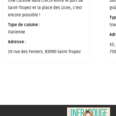
Une cuisine sans chichi entre le port de
Les
Saint-Tropez et la place des Lices, c’est
go
encore possible !
Typ
Type de cuisine :
tra
Italienne
Adr
Adresse :
10,
19 rue des Feniers, 83990 Saint-Tropez
750