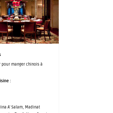
s
r pour manger chinois à
sine :
ina A' Salam, Madinat