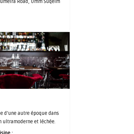
 Jumeira Road, Umm Suqeim
e d’une autre époque dans
n ultramoderne et léchée.
sine :