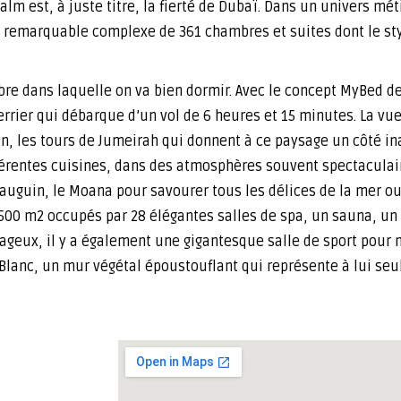
alm est, à juste titre, la fierté de Dubaï. Dans un univers mét
 remarquable complexe de 361 chambres et suites dont le styl
ambre dans laquelle on va bien dormir. Avec le concept MyBed de 
rier qui débarque d’un vol de 6 heures et 15 minutes. La vu
oin, les tours de Jumeirah qui donnent à ce paysage un côté in
fférentes cuisines, dans des atmosphères souvent spectaculair
Gauguin, le Moana pour savourer tous les délices de la mer o
2500 m2 occupés par 28 élégantes salles de spa, un sauna, un
urageux, il y a également une gigantesque salle de sport pour
 Blanc, un mur végétal époustouflant qui représente à lui seul 