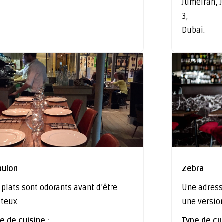
Jumeirah,
3,
Dubai.
bulon
Zebra
 plats sont odorants avant d’être
Une adress
ûteux
une versio
e de cuisine :
Type de cui