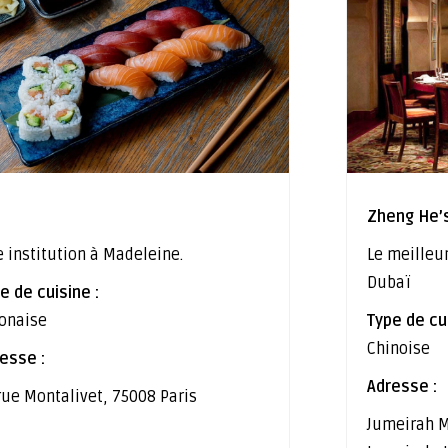
Zheng He’
 institution à Madeleine.
Le meilleu
Dubaï
e de cuisine :
onaise
Type de cui
Chinoise
esse :
Adresse :
rue Montalivet, 75008 Paris
Jumeirah M