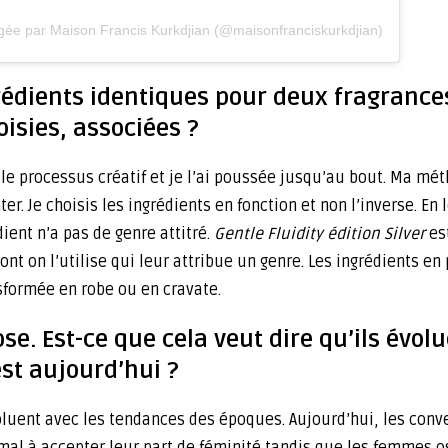
gée par Maison Francis Kurkdjian (@maisonfranciskurkdjian)
 ingrédients identiques pour deux fragra
isies, associées ?
nt le processus créatif et je l’ai poussée jusqu’au bout. Ma 
ter. Je choisis les ingrédients en fonction et non l’inverse. E
ient n’a pas de genre attitré.
Gentle Fluidity édition Silver
es
ont on l’utilise qui leur attribue un genre. Les ingrédients 
nsformée en robe ou en cravate.
e. Est-ce que cela veut dire qu’ils évolu
est aujourd’hui ?
voluent avec les tendances des époques. Aujourd’hui, les conv
al à accepter leur part de féminité tandis que les femmes o