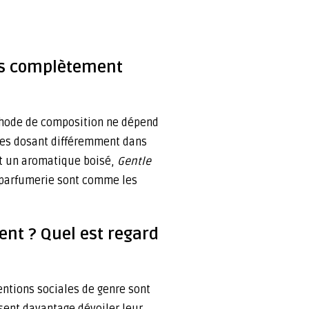
nces complètement
méthode de composition ne dépend
n les dosant différemment dans
t un aromatique boisé,
Gentle
en parfumerie sont comme les
ent ? Quel est regard
entions sociales de genre sont
sent davantage dévoiler leur