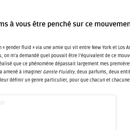
ms à vous être penché sur ce mouvement 
 « gender fluid » via une amie qui vit entre New York et Los A
rès, on m’a demandé quel pouvait être l’équivalent de ce mou
ai réalisé que ce phénomène dépassait largement mes première
m’a amené à imaginer
Gentle Fluidity,
deux parfums, deux enti
s leur définir un genre particulier, pour que chacun et chacun