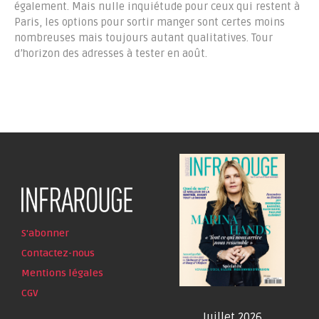
également. Mais nulle inquiétude pour ceux qui restent à
Paris, les options pour sortir manger sont certes moins
nombreuses mais toujours autant qualitatives. Tour
d’horizon des adresses à tester en août.
S'abonner
Contactez-nous
Mentions légales
CGV
Juillet 2026