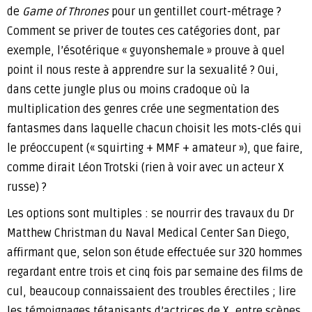
de
Game of Thrones
pour un gentillet court-métrage ?
Comment se priver de toutes ces catégories dont, par
exemple, l’ésotérique « guyonshemale » prouve à quel
point il nous reste à apprendre sur la sexualité ? Oui,
dans cette jungle plus ou moins cradoque où la
multiplication des genres crée une segmentation des
fantasmes dans laquelle chacun choisit les mots-clés qui
le préoccupent (« squirting + MMF + amateur »), que faire,
comme dirait Léon Trotski (rien à voir avec un acteur X
russe) ?
Les options sont multiples : se nourrir des travaux du Dr
Matthew Christman du Naval Medical Center San Diego,
affirmant que, selon son étude effectuée sur 320 hommes
regardant entre trois et cinq fois par semaine des films de
cul, beaucoup connaissaient des troubles érectiles ; lire
les témoignages tétanisants d’actrices de X, entre scènes