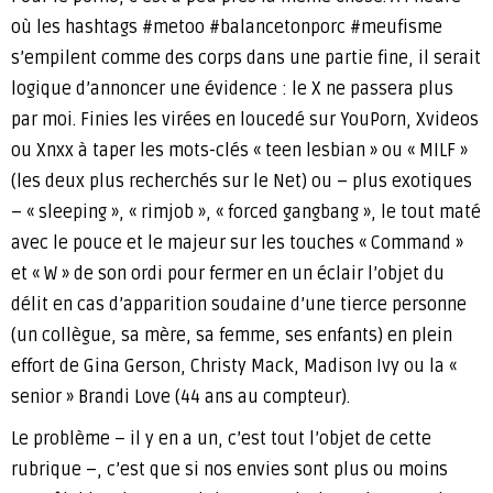
où les hashtags #metoo #balancetonporc #meufisme
s’empilent comme des corps dans une partie fine, il serait
logique d’annoncer une évidence : le X ne passera plus
par moi. Finies les virées en loucedé sur YouPorn, Xvideos
ou Xnxx à taper les mots-clés « teen lesbian » ou « MILF »
(les deux plus recherchés sur le Net) ou – plus exotiques
– « sleeping », « rimjob », « forced gangbang », le tout maté
avec le pouce et le majeur sur les touches « Command »
et « W » de son ordi pour fermer en un éclair l’objet du
délit en cas d’apparition soudaine d’une tierce personne
(un collègue, sa mère, sa femme, ses enfants) en plein
effort de Gina Gerson, Christy Mack, Madison Ivy ou la «
senior » Brandi Love (44 ans au compteur).
Le problème – il y en a un, c’est tout l’objet de cette
rubrique –, c’est que si nos envies sont plus ou moins