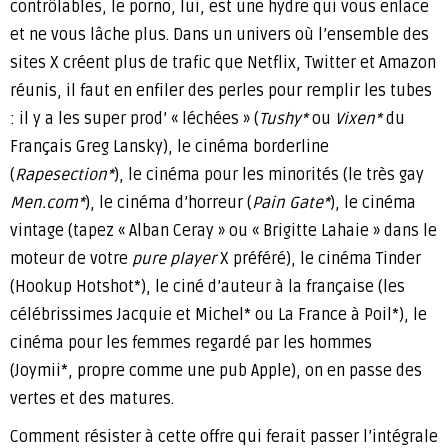
contrôlables, le porno, lui, est une hydre qui vous enlace
et ne vous lâche plus. Dans un univers où l’ensemble des
sites X créent plus de trafic que Netflix, Twitter et Amazon
réunis, il faut en enfiler des perles pour remplir les tubes
: il y a les super prod’ « léchées » (
Tushy*
ou
Vixen*
du
Français Greg Lansky), le cinéma borderline
(
Rapesection*
), le cinéma pour les minorités (le très gay
Men.com*
), le cinéma d’horreur (
Pain Gate*
), le cinéma
vintage (tapez « Alban Ceray » ou « Brigitte Lahaie » dans le
moteur de votre
pure player
X préféré), le cinéma Tinder
(Hookup Hotshot*), le ciné d’auteur à la française (les
célébrissimes Jacquie et Michel* ou La France à Poil*), le
cinéma pour les femmes regardé par les hommes
(Joymii*, propre comme une pub Apple), on en passe des
vertes et des matures.
Comment résister à cette offre qui ferait passer l’intégrale