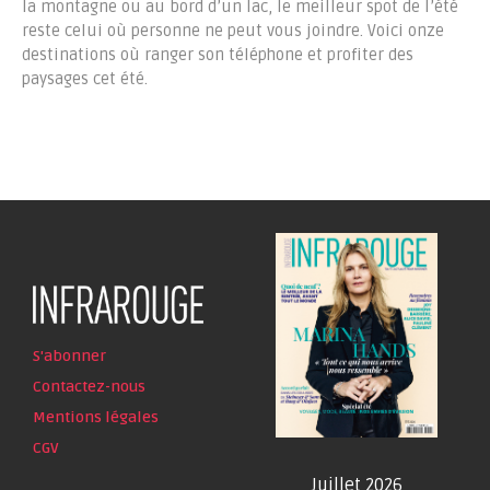
la montagne ou au bord d’un lac, le meilleur spot de l’été
reste celui où personne ne peut vous joindre. Voici onze
destinations où ranger son téléphone et profiter des
paysages cet été.
S'abonner
Contactez-nous
Mentions légales
CGV
Juillet 2026