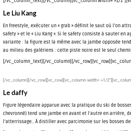
[/vc_column_text][/vc_column][vc_column width= »1/2″][
Le Liu Kang
En freestyle, exécuter un « grab » définit le saut où l’on att
safety » et le « Liu Kang ». Si le safety consiste à sauter en
variante : la figure est la même avec la jambe opposée tendue,
au milieu des galériens : cette piste noire est le seul chemi
[/vc_column_text][/vc_column][/vc_row][vc_row][vc_colu
[/vc_column][/vc_row][vc_row][vc_column width= »1/2″][vc_colu
Le daffy
Figure légendaire apparue avec la pratique du ski de bosses
chevronné) tend une jambe en avant et l’autre en arrière, d
l’atterrissage… À distiller avec parcimonie sur les bosses d