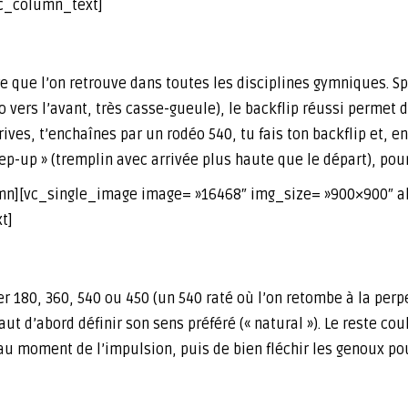
vc_column_text]
ière que l’on retrouve dans toutes les disciplines gymniques. S
lto vers l’avant, très casse-gueule), le backflip réussi permet 
rives, t’enchaînes par un rodéo 540, tu fais ton backflip et, 
ep-up » (tremplin avec arrivée plus haute que le départ), pour
n][vc_single_image image= »16468″ img_size= »900×900″ al
t]
ler 180, 360, 540 ou 450 (un 540 raté où l’on retombe à la per
ut d’abord définir son sens préféré (« natural »). Le reste coule
t au moment de l’impulsion, puis de bien fléchir les genoux 