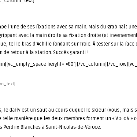
vc_column_text]
rape l’une de ses fixations avec sa main. Mais du grab naît une 
 agrippant avec la main droite sa fixation droite (et inversemen
 tel le bras d’Achille fondant sur Troie. À tester sur la face 
n de retour à la station. Succès garanti !
mn][vc_empty_space height= »80″][/vc_column][/vc_row][vc
mn_text]
, le daffy est un saut au cours duquel le skieur (vous, mais
e telle manière que les deux membres forment un « V ». « V »
es Perdrix Blanches à Saint-Nicolas-de-Véroce.