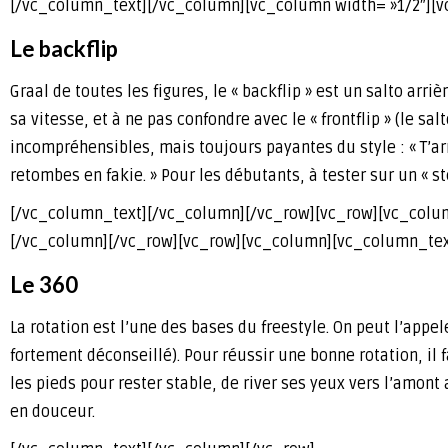
[/vc_column_text][/vc_column][vc_column width= »1/2″][
Le backflip
Graal de toutes les figures, le « backflip » est un salto arr
sa vitesse, et à ne pas confondre avec le « frontflip » (le sa
incompréhensibles, mais toujours payantes du style : « T’ar
retombes en fakie. » Pour les débutants, à tester sur un « st
[/vc_column_text][/vc_column][/vc_row][vc_row][vc_colum
[/vc_column][/vc_row][vc_row][vc_column][vc_column_tex
Le 360
La rotation est l’une des bases du freestyle. On peut l’appe
fortement déconseillé). Pour réussir une bonne rotation, il fa
les pieds pour rester stable, de river ses yeux vers l’amon
en douceur.