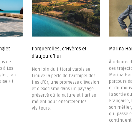
nglet
Porquerolles, d’Hyères et
Marina Han
d’aujourd’hui
mps de
À rebours d
p à Los
des trajecto
Non loin du littoral varois se
let, la «
Marina Han
trouve la perle de l’archipel des
ise » !
parcours da
Îles d’Or, une promesse d’évasion
et du mouv
et d’exotisme dans un paysage
la sortie d
préservé où la nature et l’art se
Française, 
mêlent pour ensorceler les
son métier
visiteurs.
qui passe e
continuent 