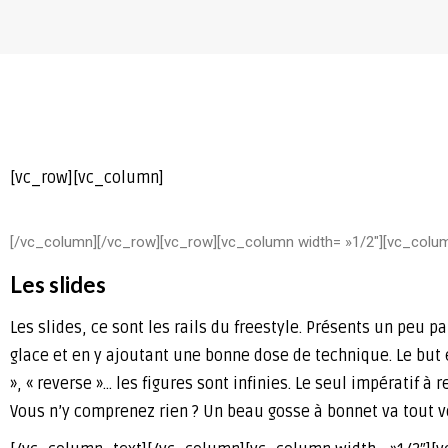
[vc_row][vc_column]
[/vc_column][/vc_row][vc_row][vc_column width= »1/2″][vc_colu
Les slides
Les slides, ce sont les rails du freestyle. Présents un peu pa
glace et en y ajoutant une bonne dose de technique. Le but es
», « reverse »… les figures sont infinies. Le seul impératif à
Vous n’y comprenez rien ? Un beau gosse à bonnet va tout v