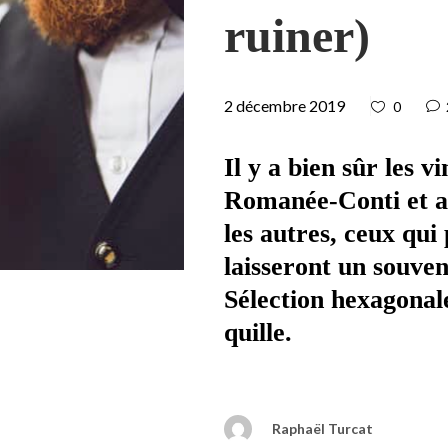
ruiner)
2 décembre 2019
0
Il y a bien sûr les v
Romanée-Conti et au
les autres, ceux qu
laisseront un souven
Sélection hexagonal
quille.
Raphaël Turcat