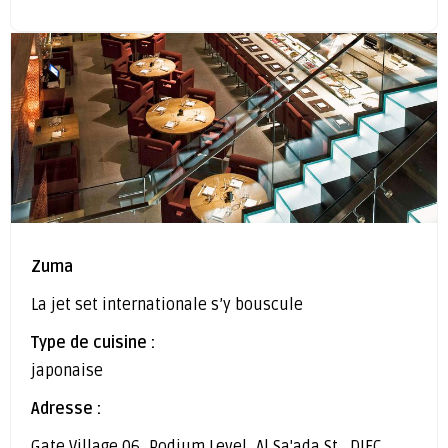
Zuma
La jet set internationale s’y bouscule
Type de cuisine :
japonaise
Adresse :
Gate Village 06, Podium Level, Al Sa'ada St.، DIFC,