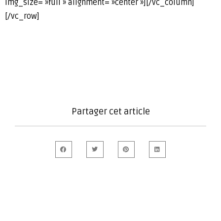
img_size= »full » alignment= »center »][/vc_column]
[/vc_row]
Partager cet article