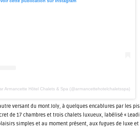
Voir cette publication sur Instagram
par Armancette Hôtel Chalets & Spa (@armancettehotelchaletsspa)
’autre versant du mont Joly, à quelques encablures par les pi
et de 17 chambres et trois chalets luxueux, labélisé « Leadin
laisirs simples et au moment présent, aux fugues de luxe et à 