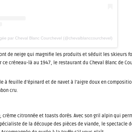
agée par Cheval Blanc Courchevel (@chevalblanccourchevel)
ront de neige qui magnifie les produits et séduit les skieurs fo
r ce créneau-là au 1947, le restaurant du Cheval Blanc de Co
le à feuille d’épinard et de navet à l’aigre doux en compositi
mbon cru.
, crème citronnée et toasts dorés. Avec son gril alpin qui per
pécialiste de la découpe des pièces de viande, le spectacle 