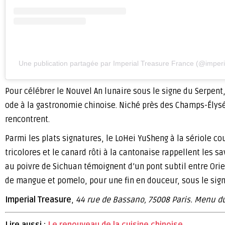
Une publication partagée par Imperial Treasure France (@imperia
Pour célébrer le Nouvel An lunaire sous le signe du Serpen
ode à la gastronomie chinoise. Niché près des Champs-Élysé
rencontrent.
Parmi les plats signatures, le LoHei YuSheng à la sériole co
tricolores et le canard rôti à la cantonaise rappellent les
au poivre de Sichuan témoignent d’un pont subtil entre Orie
de mangue et pomelo, pour une fin en douceur, sous le sign
Imperial Treasure
,
44 rue de Bassano, 75008 Paris. Menu du
Lire aussi :
Le renouveau de la cuisine chinoise