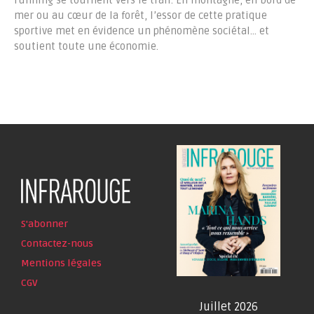
running se tournent vers le trail. En montagne, en bord de
mer ou au cœur de la forêt, l’essor de cette pratique
sportive met en évidence un phénomène sociétal… et
soutient toute une économie.
S'abonner
Contactez-nous
Mentions légales
CGV
Juillet 2026