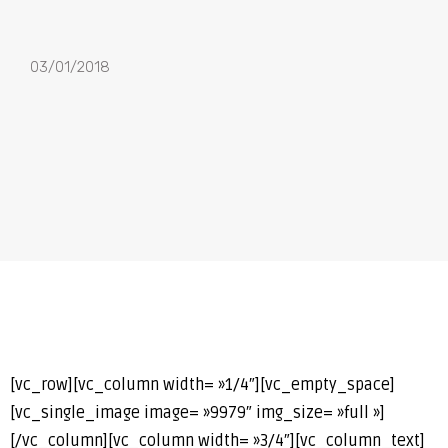
03/01/2018
[vc_row][vc_column width= »1/4″][vc_empty_space]
[vc_single_image image= »9979″ img_size= »full »]
[/vc_column][vc_column width= »3/4″][vc_column_text]