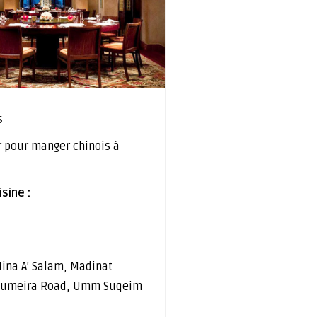
s
r pour manger chinois à
sine :
ina A' Salam, Madinat
 Jumeira Road, Umm Suqeim