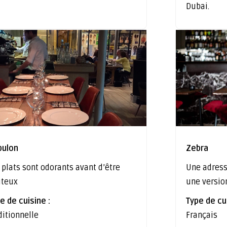
Dubai.
bulon
Zebra
 plats sont odorants avant d’être
Une adress
ûteux
une versio
e de cuisine :
Type de cui
ditionnelle
Français