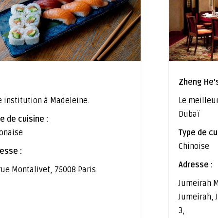
Zheng He’
 institution à Madeleine.
Le meilleu
Dubaï
e de cuisine :
onaise
Type de cui
Chinoise
esse :
Adresse :
rue Montalivet, 75008 Paris
Jumeirah M
Jumeirah,
3,