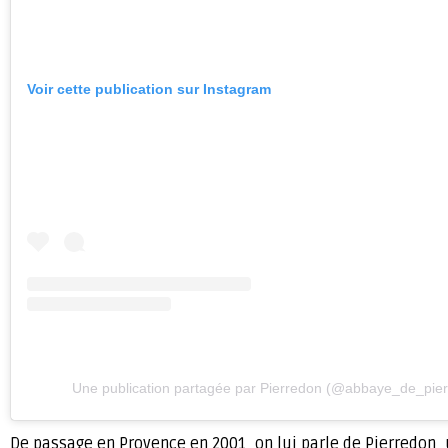
Voir cette publication sur Instagram
Une publication partagée par Pierredon (@abbaye_de_pie
De passage en Provence en 2001, on lui parle de Pierredon