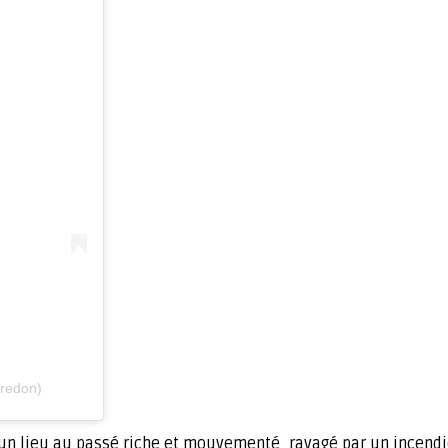
rredon)
, un lieu au passé riche et mouvementé, ravagé par un incend