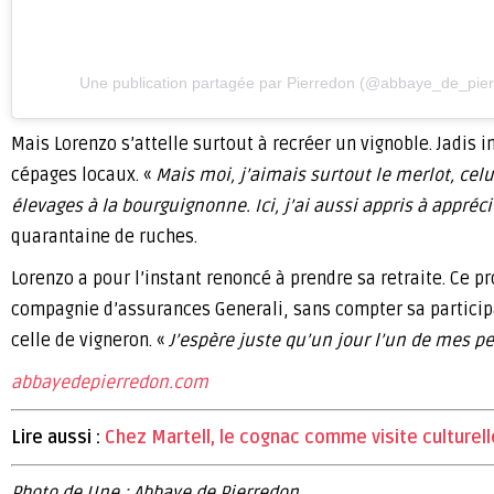
Une publication partagée par Pierredon (@abbaye_de_pie
Mais Lorenzo s’attelle surtout à recréer un vignoble. Jadis 
cépages locaux. «
Mais moi, j’aimais surtout le merlot, cel
élevages à la bourguignonne. Ici, j’ai aussi appris à appréci
quarantaine de ruches.
Lorenzo a pour l’instant renoncé à prendre sa retraite. Ce p
compagnie d’assurances Generali, sans compter sa participat
celle de vigneron. «
J’espère juste qu’un jour l’un de mes p
abbayedepierredon.com
Lire aussi :
Chez Martell, le cognac comme visite culturell
Photo de Une : Abbaye de Pierredon