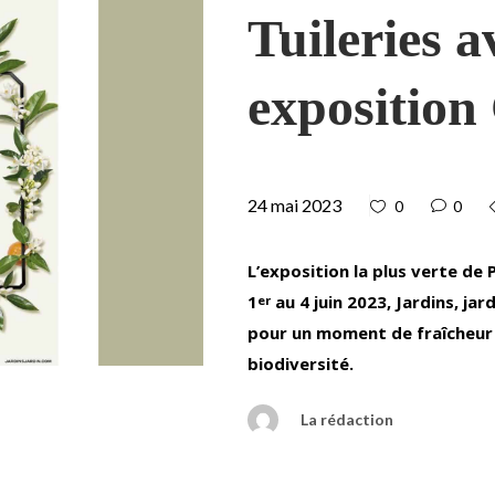
Tuileries a
exposition
24 mai 2023
0
0
L’exposition la plus verte de 
1
au 4 juin 2023, Jardins, jar
er
pour un moment de fraîcheur e
biodiversité.
La rédaction