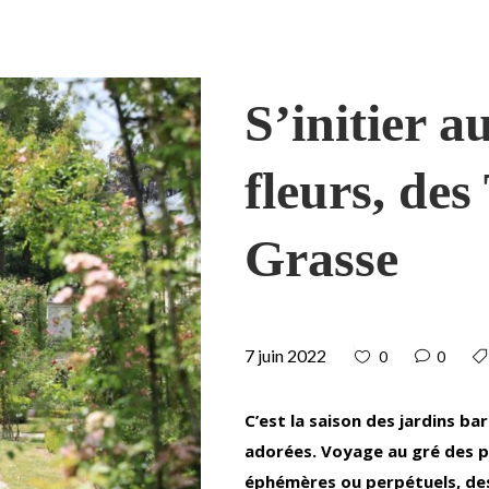
S’initier a
fleurs, des
Grasse
7 juin 2022
0
0
C’est la saison des jardins bar
adorées. Voyage au gré des pl
éphémères ou perpétuels, des 