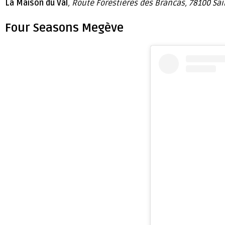
La Maison du Val
, Route Forestières des Brancas, 78100 Sai
Four Seasons Megève