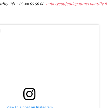
illy. Tél. : 03 44 65 50 00.
aubergedujeudepaumechantilly.fr
View this post on Instagram