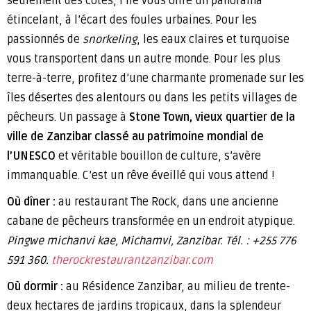
seulement des côtes, l’île vous offre un panorama
étincelant, à l’écart des foules urbaines. Pour les
passionnés de
snorkeling
, les eaux claires et turquoise
vous transportent dans un autre monde. Pour les plus
terre-à-terre, profitez d’une charmante promenade sur les
îles désertes des alentours ou dans les petits villages de
pêcheurs. Un passage à
Stone Town, vieux quartier de la
ville de Zanzibar classé au patrimoine mondial de
l’UNESCO
et véritable bouillon de culture, s’avère
immanquable. C’est un rêve éveillé qui vous attend !
Où dîner :
au restaurant The Rock, dans une ancienne
cabane de pêcheurs transformée en un endroit atypique.
Pingwe michanvi kae, Michamvi, Zanzibar.
Tél. : +255 776
591 360.
therockrestaurantzanzibar.com
Où dormir :
au Résidence Zanzibar, au milieu de trente-
deux hectares de jardins tropicaux, dans la splendeur