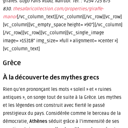
girafes.
Gogo Falls Road, Nairobi.
Tél. : +254 725 675
830.
thesafaricollection.com/properties/giraffe-
manor
[/vc_column_text][/vc_column][/vc_row][vc_row]
[vc_column][vc_empty_space height= »90″][/vc_column]
[/vc_row][vc_row][vc_column][vc_single_image
image= »15318″ img_size= »full » alignment= »center »]
[vc_column_text]
Grèce
À la découverte des mythes grecs
Rien qu’en prononçant les mots « soleil » et « ruines
antiques », on songe tout de suite à la Grèce. Les mythes
et les légendes ont construit avec fierté le passé
prestigieux du pays. Considérée comme le berceau de la
démocratie,
Athènes
séduit grâce à l’immensité de ses