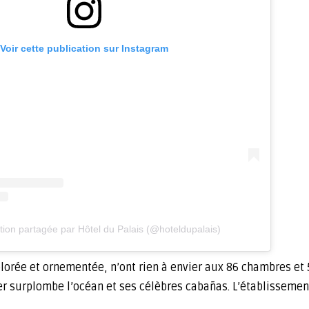
Voir cette publication sur Instagram
tion partagée par Hôtel du Palais (@hoteldupalais)
orée et ornementée, n’ont rien à envier aux 86 chambres et
 mer surplombe l’océan et ses célèbres cabañas. L’établissem