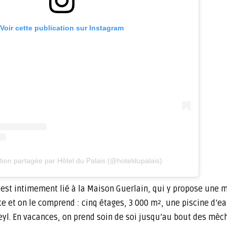
Voir cette publication sur Instagram
tion partagée par Hôtel du Palais (@hoteldupalais)
x est intimement lié à la Maison Guerlain, qui y propose une 
ce et on le comprend : cinq étages, 3 000 m
, une piscine d’
2
yl. En vacances, on prend soin de soi jusqu’au bout des mèch