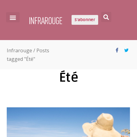
S'abonner
Infrarouge
/
Posts
tagged "Été"
Été