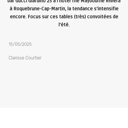
bar Gucci Giardino 25 à l’hôtel The Maybourne Riviera
à Roquebrune-Cap-Martin, la tendance s’intensifie
encore. Focus sur ces tables (très) convoitées de
l’été.
15/05/2025
Clarisse Courtier