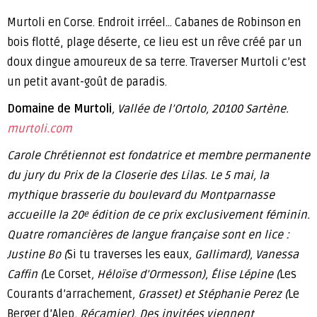
Murtoli en Corse. Endroit irréel… Cabanes de Robinson en
bois flotté, plage déserte, ce lieu est un rêve créé par un
doux dingue amoureux de sa terre. Traverser Murtoli c’est
un petit avant-goût de paradis.
Domaine de Murtoli
, Vallée de l’Ortolo, 20100 Sartène
.
murtoli.com
Carole Chrétiennot est fondatrice et membre permanente
du jury du Prix de la Closerie des Lilas. Le 5 mai, la
mythique brasserie du boulevard du Montparnasse
accueille la 20
édition de ce prix exclusivement féminin.
e
Quatre romancières de langue française sont en lice :
Justine Bo (
Si tu traverses les eaux
, Gallimard), Vanessa
Caffin (
Le Corset
, Héloïse d’Ormesson), Élise Lépine (
Les
Courants d’arrachement
, Grasset) et Stéphanie Perez (
Le
Berger d’Alep
, Récamier). Des invitées viennent