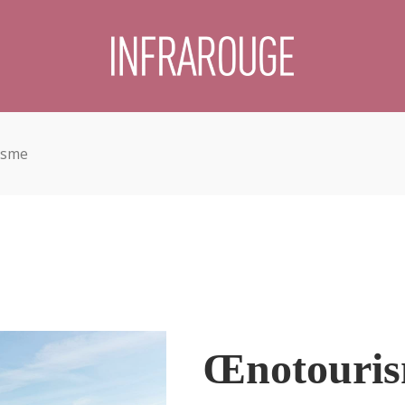
isme
Œnotourism