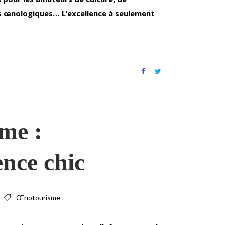
s œnologiques… L’excellence à seulement
me :
ence chic
Œnotourisme