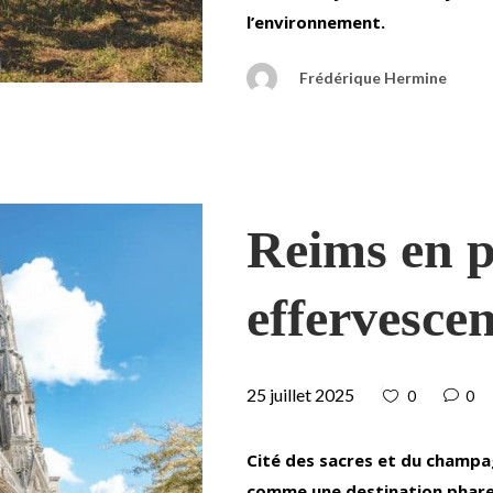
l’environnement.
Frédérique Hermine
Reims en p
effervesce
25 juillet 2025
0
0
Cité des sacres et du champa
comme une destination phare 