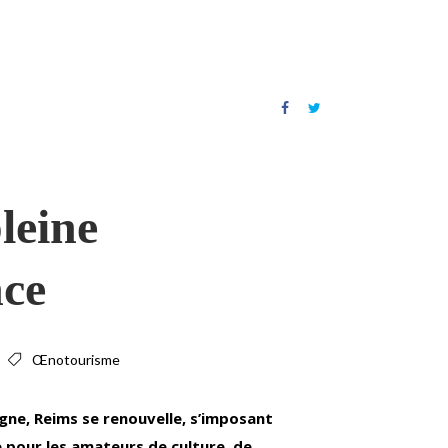
leine
nce
Œnotourisme
gne, Reims se renouvelle, s’imposant
pour les amateurs de culture, de