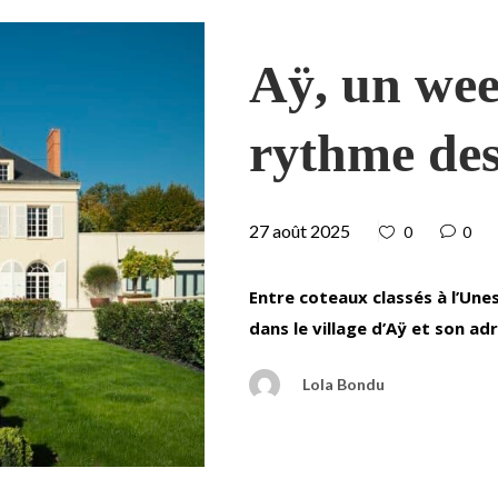
Aÿ, un we
rythme des
27 août 2025
0
0
Entre coteaux classés à l’Un
dans le village d’Aÿ et son adre
Lola Bondu