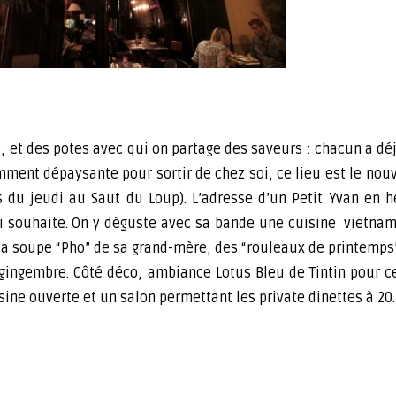
, et des potes avec qui on partage des saveurs : chacun a déj
samment dépaysante pour sortir de chez soi, ce lieu est le n
 du jeudi au Saut du Loup). L’adresse d’un Petit Yvan en 
lui souhaite. On y déguste avec sa bande une cuisine vietn
rt la soupe “Pho” de sa grand-mère, des “rouleaux de printem
gingembre. Côté déco, ambiance Lotus Bleu de Tintin pour ce
ine ouverte et un salon permettant les private dinettes à 20.