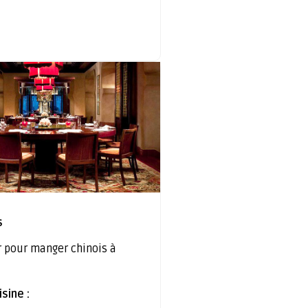
s
r pour manger chinois à
sine :