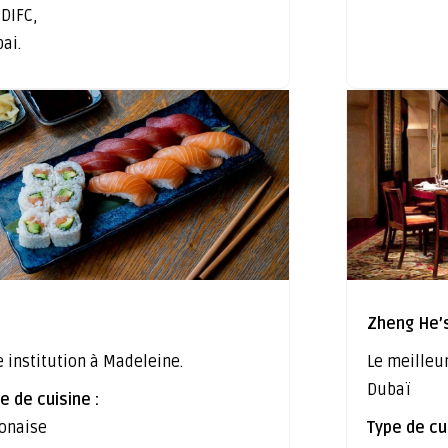
، DIFC,
ai.
Zheng He’
 institution à Madeleine.
Le meilleu
Dubaï
e de cuisine :
onaise
Type de cui