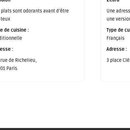
 plats sont odorants avant d’être
Une adress
ûteux
une versio
e de cuisine :
Type de cui
ditionnelle
Français
esse :
Adresse :
 rue de Richelieu,
3 place Cl
01 Paris.