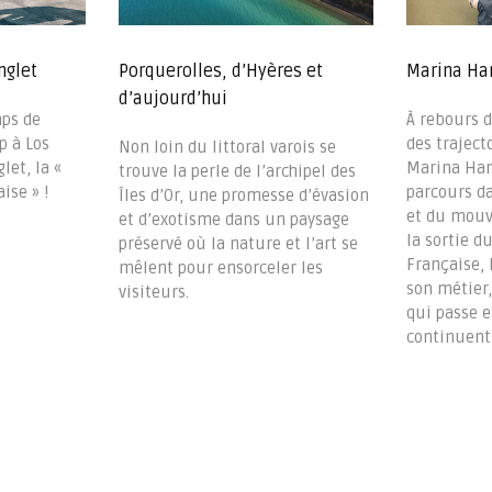
nglet
Porquerolles, d’Hyères et
Marina Han
d’aujourd’hui
mps de
À rebours d
p à Los
des trajecto
Non loin du littoral varois se
let, la «
Marina Han
trouve la perle de l’archipel des
ise » !
parcours da
Îles d’Or, une promesse d’évasion
et du mouv
et d’exotisme dans un paysage
la sortie d
préservé où la nature et l’art se
Française, 
mêlent pour ensorceler les
son métier
visiteurs.
qui passe e
continuent 