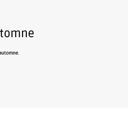
utomne
 automne.