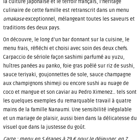
la culture japonaise et le terroir français, l’héritage
culinaire de cette famille est retranscrit dans un menu
omakase
exceptionnel, mélangeant toutes les saveurs et
traditions des deux pays.
On découvre, le long d’un bar donnant sur la cuisine, le
menu frais, réfléchi et choisi avec soin des deux chefs.
Carpaccio de sériole façon sashimi parfumé au yuzu,
huîtres panées au panko, foie gras poêlé sur riz de sushi,
sauce teriyaki, goujonnettes de sole, sauce champagne
aux champignons shimeji ou encore sushi au nuage de
coco et mangue et son caviar au Pedro Ximenez… tels sont
les quelques exemples du remarquable travail à quatre
mains de la famille Nanaumi. Une sensibilité inégalable
et un mariage de plaisir, aussi bien dans la délicatesse du
visuel que dans la justesse du goût.
Carte : menu en 5 étapes à 79 € pour le déjeuner, en 7