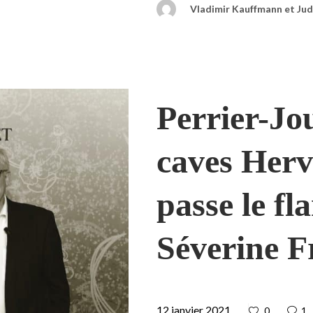
Vladimir Kauffmann et Jud
Perrier-Jou
caves Her
passe le f
Séverine F
12 janvier 2021
0
1