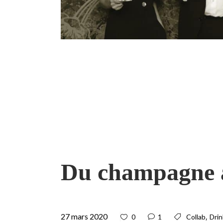
Du champagne à
27 mars 2020
,
0
1
Collab
Drin