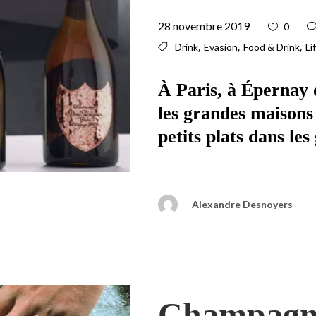
28 novembre 2019
0
,
,
,
Drink
Evasion
Food & Drink
Li
À Paris, à Épernay o
les grandes maisons
petits plats dans les
Alexandre Desnoyers
Champagn