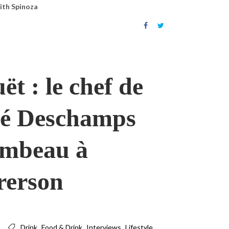
ith Spinoza
ët : le chef de
vé Deschamps
lambeau à
rerson
,
,
,
Drink
Food & Drink
Interviews
Lifestyle