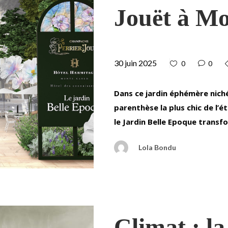
Jouët à M
30 juin 2025
0
0
Dans ce jardin éphémère nich
parenthèse la plus chic de l’ét
le Jardin Belle Epoque transf
Lola Bondu
Climat : l