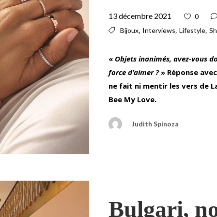
13 décembre 2021
0
,
,
,
Bijoux
Interviews
Lifestyle
Sh
«
Objets inanimés, avez-vous do
force d’aimer ?
» Réponse avec
ne fait ni mentir les vers de 
Bee My Love.
Judith Spinoza
Bulgari, no