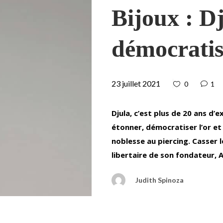
Bijoux : Dj
démocratis
23 juillet 2021
0
1
Djula, c’est plus de 20 ans d’e
étonner, démocratiser l’or e
noblesse au piercing. Casser l
libertaire de son fondateur, 
Judith Spinoza