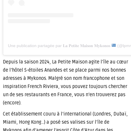
Une publication partagée par 𝐋𝐚 𝐏𝐞𝐭𝐢𝐭𝐞 𝐌𝐚𝐢𝐬𝐨𝐧 𝐌𝐲𝐤𝐨𝐧𝐨𝐬
(@lpmmyk
Depuis la saison 2024, La Petite Maison agite l’île au cœur
de l’hôtel 5-étoiles Anandes et se place parmi nos bonnes
adresses à Mykonos. Malgré son nom francophone et son
inspiration French Riviera, vous pouvez toujours chercher
un de ses restaurants en France, vous n’en trouverez pas
(encore).
Cet établissement couru à l’international (Londres, Dubaï,
Miami, Hong Kong…) a posé ses valises sur l’île de
Mykonos afin d’amener l’esprit Côte d’Azur dans les