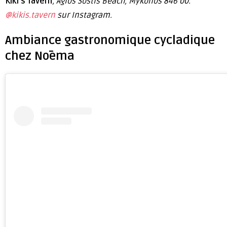
Kiki’s Tavern
, Agios Sostis Beach, Mykonos 846 00.
@kikis.tavern
sur Instagram.
Ambiance gastronomique cycladique
chez Nōema