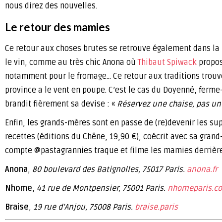
nous direz des nouvelles.
Le retour des mamies
Ce retour aux choses brutes se retrouve également dans la 
le vin, comme au très chic Anona où
Thibaut Spiwack
propos
notamment pour le fromage… Ce retour aux traditions trou
province a le vent en poupe. C’est le cas du Doyenné, ferme
brandit fièrement sa devise : «
Réservez une chaise, pas une
Enfin, les grands-mères sont en passe de (re)devenir les su
recettes (éditions du Chêne, 19,90 €), coécrit avec sa grand
compte @pastagrannies traque et filme les mamies derrière 
Anona
,
80 boulevard des Batignolles, 75017 Paris.
anona.fr
Nhome
,
41 rue de Montpensier, 75001 Paris.
nhomeparis.c
Braise
,
19 rue d’Anjou, 75008 Paris.
braise.paris