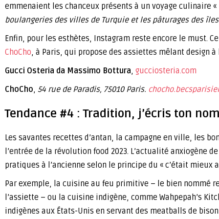
emmenaient les chanceux présents à un voyage culinaire «
boulangeries des villes de Turquie et les pâturages des île
Enfin, pour les esthètes, Instagram reste encore le must. 
ChoCho
, à Paris, qui propose des assiettes mêlant design à 
Gucci Osteria da Massimo Bottura
,
gucciosteria.com
ChoCho
,
54 rue de Paradis, 75010 Paris.
chocho.becsparisien
Tendance #4 : Tradition, j’écris ton no
Les savantes recettes d’antan, la campagne en ville, les bon
l’entrée de la révolution food 2023. L’actualité anxiogène
pratiques à l’ancienne selon le principe du « c’était mieux a
Par exemple, la cuisine au feu primitive – le bien nommé 
l’assiette – ou la cuisine indigène, comme Wahpepah’s Kitch
indigènes aux États-Unis en servant des meatballs de biso