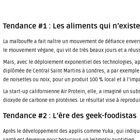
Tendance #1 : Les aliments qui n’exist
La malbouffe a fait naître un mouvement de défiance envers
le mouvement végane, qui vit de très beaux jours et a réuss
Mais, avec le déploiement exponentiel des technologies, app
diplômée de Central Saint Martins à Londres, a par exemple 
de noisettes ou noix, pour un produit 100 % local et à l’imp
La start-up californienne Air Protein, elle, a imaginé un sub
dioxyde de carbone en protéines. Le résultat vise à reproduir
Tendance #2 : L’ère des geek-foodistas
Après le développement des applis comme Yuka, qui indique
santé est devenue pour beaucoup un leitmotiv quotidien.