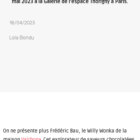
mai 2023 à la Galerie de l’espace Thorigny à Paris.
18/04/2023
Lola Bondu
On ne présente plus Frédéric Bau, le Willy Wonka de la
maison
Valrhona
. Cet explorateur de saveurs chocolatées