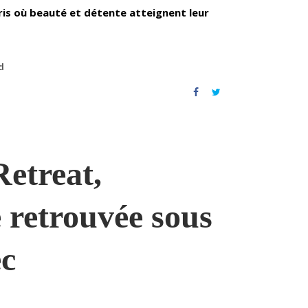
aris où beauté et détente atteignent leur
d
etreat,
 retrouvée sous
ec